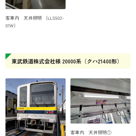
客車内 天井照明 （LLS502-
01W）
東武鉄道株式会社様 20000系（クハ21400形）
客車内 天井照明①