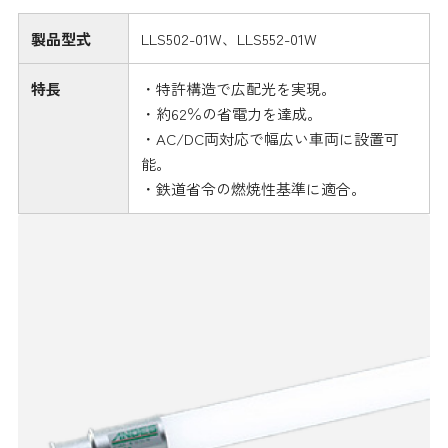
その他
製品型式
LLS502-01W、LLS552-01W
特長
・特許構造で広配光を実現。
・約62％の省電力を達成。
・AC/DC両対応で幅広い車両に設置可
能。
・鉄道省令の燃焼性基準に適合。
採用情報
オンラインショップ