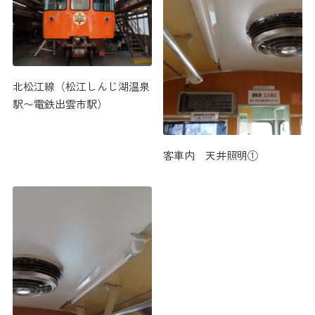
北松江線（松江しんじ湖温泉
駅〜電鉄出雲市駅）
客車内 天井照明①