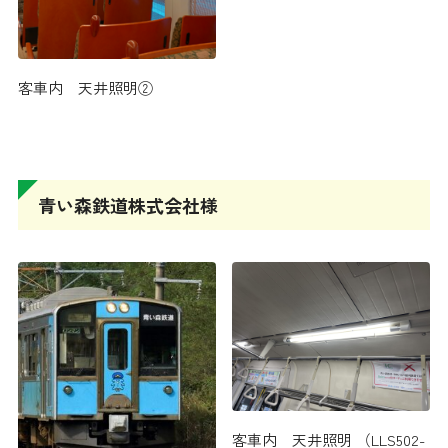
客車内 天井照明②
青い森鉄道株式会社様
客車内 天井照明 （LLS502-