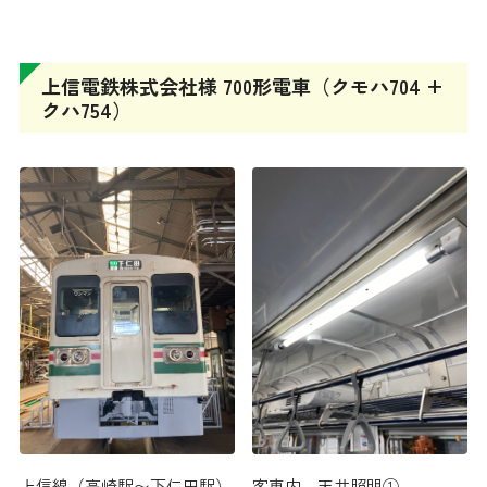
上信電鉄株式会社様 700形電車（クモハ704 +
クハ754）
客車内 天井照明①
上信線（高崎駅〜下仁田駅）