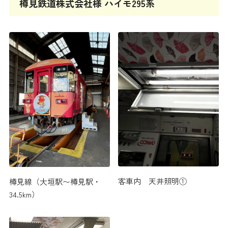
樽見鉄道株式会社様 ハイモ295系
客車内 天井照明①
樽見線（大垣駅〜樽見駅・
34.5km）