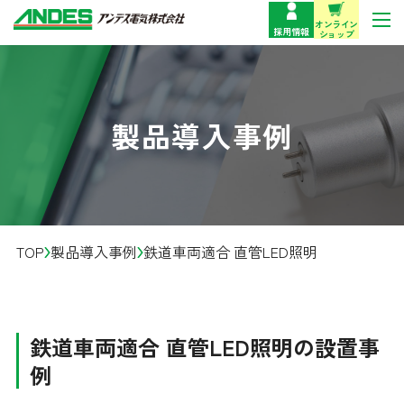
オンライン
採用情報
ショップ
製品情報
製品導入事例
サポート・お問い合わせ
企業情報
TOP
製品導入事例
鉄道車両適合 直管LED照明
事業紹介
技術情報
鉄道車両適合 直管LED照明の設置事
例
お役立ち情報