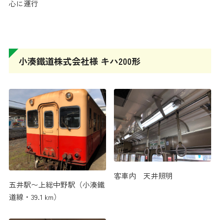
心に運行
小湊鐵道株式会社様 キハ200形
客車内 天井照明
五井駅〜上総中野駅（小湊鐵
道線・39.1 km）