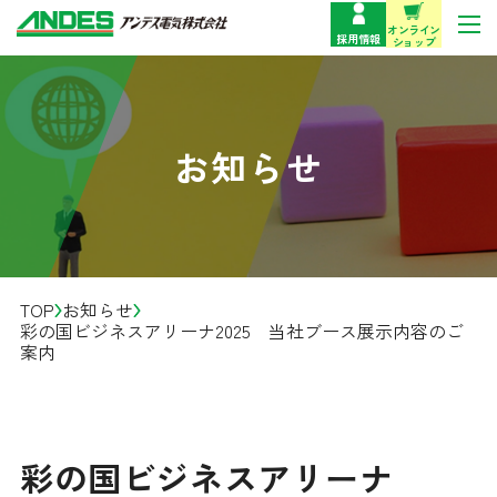
オンライン
採用情報
ショップ
製品情報
お知らせ
サポート・お問い合わせ
企業情報
TOP
お知らせ
事業紹介
彩の国ビジネスアリーナ2025 当社ブース展示内容のご
案内
技術情報
お役立ち情報
彩の国ビジネスアリーナ