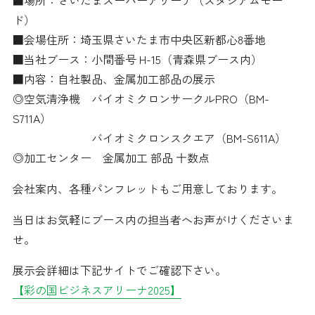
■場所：さいたまスーパーアリーナ（スタジアムモー
ド）
■会場住所：埼玉県さいたま市中央区新都心8番地
■当社ブース：小間番号 H-15（青森県ブース内）
■内容：自社製品、金属加工部品の展示
◎空気清浄機 バイオミクロンサークルPRO（BM-
S711A）
バイオミクロンスクエア（BM-S611A）
◎加工センター 金属加工 部品 十数点
会社案内、各種パンフレットもご用意しております。
当日はお気軽にブース内の担当者へお声がけくださいま
せ。
展示会詳細は下記サイトでご確認下さい。
【彩の国ビジネスアリーナ2025】