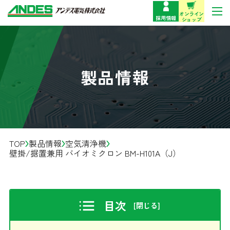
オンライン
採用情報
ショップ
製品情報
製品情報
サポート・お問い合わせ
企業情報
TOP
製品情報
空気清浄機
事業紹介
壁掛/据置兼用 バイオミクロン BM-H101A（J）
技術情報
目次
[閉じる]
お役立ち情報